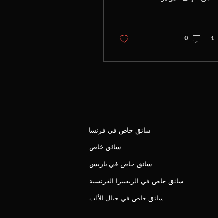
2026 في إمارة موناكو، ومن
رر أن يُقام السباق يوم
الأحد 7 يونيو، وفقًا
1
0
علومات الرسمية
الصادرة عن Formula 1
ي السيارات في موناكو.
 هذا الأسبوع
تثنائي، تصبح موناكو
ة من أكثر الوجهات
ا في العالم. يتنقّل
لاء الخاصون، والعلامات
ارية، والرعاة،
ديرون التنفيذيون،
سائق خاص في فرنسا
مات الكونسيرج،
سائق خاص
لات تنظيم الفعاليات،
ضيوف من كبار
سائق خاص في باريس
خصيات بين نيس، وكان،
سائق خاص في الريفييرا الفرنسية
اكو، وكاب د’أنتيب،
ن جان كاب فيرا،
سائق خاص في جبال الألب
...