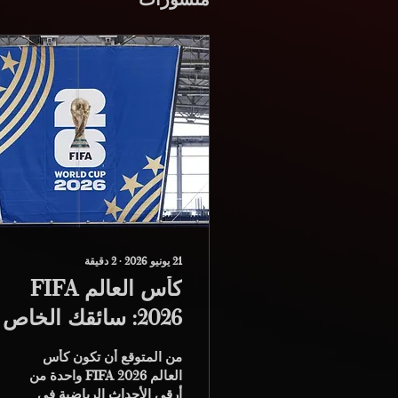
منشورات
21 يونيو 2026
∙
2
دقيقة
كأس العالم FIFA
2026: سائقك الخاص
في الولايات المتحدة
من المتوقع أن تكون كأس
وكندا والمكسيك
العالم FIFA 2026 واحدة من
أرقى الأحداث الرياضية في