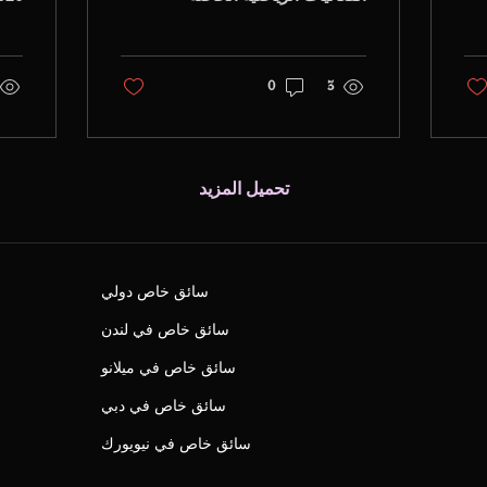
برياضة السيارات في العالم.
ففي كل عام، يجتمع عشاق
المق
السباقات، وكبار التنفيذيين،
3
0
والشركاء، وضيوف كبار
للم
الشخصيات في مدينة لومان
للاستمتاع بتجربة استثنائية
وناد
تجمع بين الأداء والابتكار
خلال
والهيبة. وبهذه المناسبة،
الاس
تحميل المزيد
توفر Platinum Paris خدمة
واحد
سائق خاص فاخرة لضمان
طلبً
جميع تنقلاتكم بأعلى
العم
مستويات الراحة
التج
والخصوصية والدقة في
سائق خاص دولي
والم
المواعيد. خدمة سائق خاص
وخد
سائق خاص في لندن
فاخرة مخصصة لسباق
ووكا
لومان 24 ساعة سواء كنتم
وال
سائق خاص في ميلانو
تصلون بالقطار أو بالطائرة
الش
أو بالمروحية، فإن سائقينا
سائق خاص في دبي
ومون
يرافقونكم...
وسا
سائق خاص في نيويورك
وسان