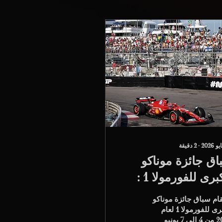
∙
2
دقيقة
اق جائزة موناكو
الكبرى للفورمولا 1 :
مة سائق خاص
ام سباق جائزة موناكو
الكبرى للفورمولا 1 لعام
2026 من 4 إلى 7 يونيو