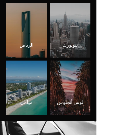
نيويورك
الرياض
لوس أنجلوس
ميامي