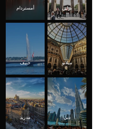
برلين
أمستردام
ميلانو
جنيف
دبي
مدريد