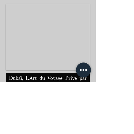
Dubaï, L’Art du Voyage Privé par
Platinum Paris
Explorez Dubaï avec un chauffeur privé Platinum
Paris, symbole de confort, de sérénité et de
rigueur haut de gamme. Chaque déplacement
devient une expérience pensée sur mesure, fluide,
élégante et parfaitement maîtrisée.
Réservez dès maintenant votre prise en charge
personnalisée :