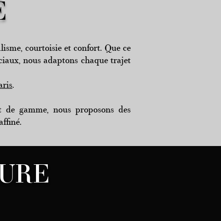
É
lisme, courtoisie et confort. Que ce
éciaux, nous adaptons chaque trajet
aris
.
aut de gamme, nous proposons des
affiné.
SURE